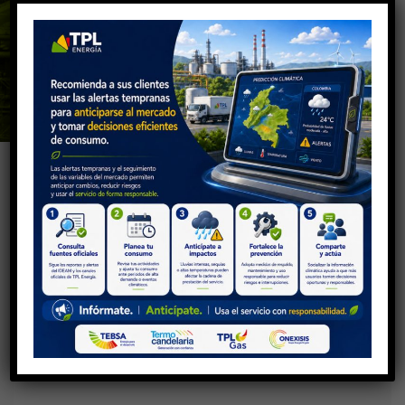
×
que la norma colombiana.
CONOZCA MÁS
UBICACIÓN GEOGRÁFICA
_____