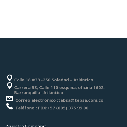
Calle 18 #39 -250 Soledad – Atlántico
Carrera 53, Calle 110 esquina, oficina 1602.
Barranquilla– Atlántico
Correo electrónico :tebsa@tebsa.com.co
Teléfono : PBX:+57 (605) 375 99 00
Nuestra Compañia