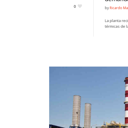
0
by
Ricardo Ma
La planta rec
térmicas de l