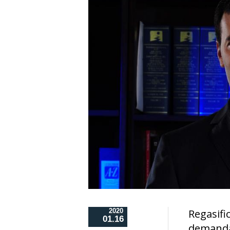
2020
Regasifi
01.16
demanda