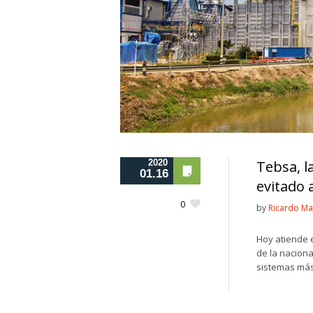
2020
Tebsa, l
01.16
evitado 
0
by
Ricardo Ma
Hoy atiende e
de la naciona
sistemas más 